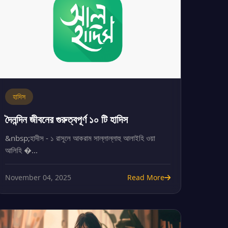
হাদিস
দৈনন্দিন জীবনের গুরুত্বপূর্ণ ১০ টি হাদিস
&nbsp;হাদীস - ১ রাসূলে আকরাম সাল্লাল্লাহু আলাইহি ওয়া
আলিহি �...
November 04, 2025
Read More